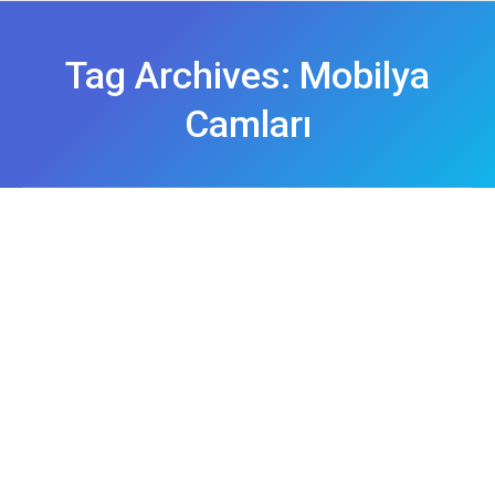
Tag Archives:
Mobilya
Camları
camcı ümraniye
Genel
By
emre
23 Kasım 2018
Ataşehir Çerçeveci
Genel
By
emre
23 Kasım 2018