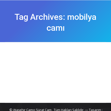
Tag Archives:
mobilya
camı
Ferhatpaşa Camcı
Genel
By
emre
22 Aralık 2018
© Ataşehir Camcı Sürat Cam , Tüm Hakları Saklıdır. — Tasarım :