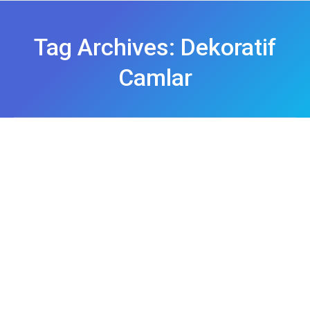
Tag Archives:
Dekoratif
Camlar
camcı ümraniye
Genel
By
emre
23 Kasım 2018
Ataşehir Çerçeveci
Genel
By
emre
23 Kasım 2018